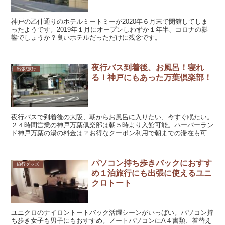
神戸の乙仲通りのホテルミートミーが2020年６月末で閉館してしま
ったようです。2019年１月にオープンしわずか１年半、コロナの影
響でしょうか？良いホテルだっただけに残念です。
夜行バス到着後、お風呂！寝れ
出張/旅行
る！神戸にもあった万葉倶楽部！
夜行バスで到着後の大阪、朝からお風呂に入りたい、今すぐ眠たい。
２４時間営業の神戸万葉倶楽部は朝５時より入館可能。ハーバーラン
ド神戸万葉の湯の料金は？お得なクーポン利用で朝までの滞在も可
能。神戸万葉の湯のツインルームに楽天トラベル予約でお得に宿泊し
てきた体験記
パソコン持ち歩きバックにおすす
旅行グッズ
め１泊旅行にも出張に使えるユニ
クロトート
ユニクロのナイロントートバック活躍シーンがいっぱい。パソコン持
ち歩き女子も男子にもおすすめ。ノートパソコンにA４書類、着替え