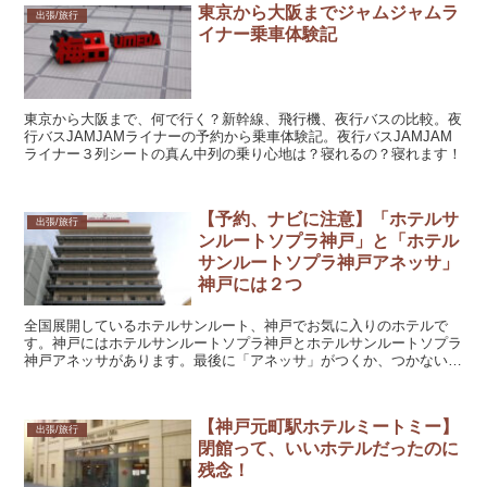
東京から大阪までジャムジャムラ
出張/旅行
イナー乗車体験記
東京から大阪まで、何で行く？新幹線、飛行機、夜行バスの比較。夜
行バスJAMJAMライナーの予約から乗車体験記。夜行バスJAMJAM
ライナー３列シートの真ん中列の乗り心地は？寝れるの？寝れます！
【予約、ナビに注意】「ホテルサ
出張/旅行
ンルートソプラ神戸」と「ホテル
サンルートソプラ神戸アネッサ」
神戸には２つ
全国展開しているホテルサンルート、神戸でお気に入りのホテルで
す。神戸にはホテルサンルートソプラ神戸とホテルサンルートソプラ
神戸アネッサがあります。最後に「アネッサ」がつくか、つかない
か、検索、ナビ、予約時などにはお気をつけください。
【神戸元町駅ホテルミートミー】
出張/旅行
閉館って、いいホテルだったのに
残念！