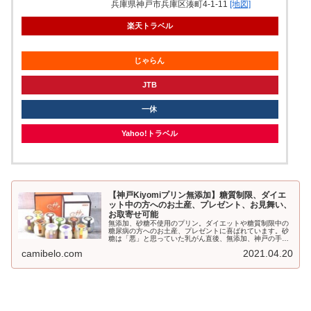
兵庫県神戸市兵庫区湊町4-1-11
[地図]
楽天トラベル
じゃらん
JTB
一休
Yahoo!トラベル
【神戸Kiyomiプリン無添加】糖質制限、ダイエ
ット中の方へのお土産、プレゼント、お見舞い、
お取寄せ可能
無添加、砂糖不使用のプリン。ダイエットや糖質制限中の
糖尿病の方へのお土産、プレゼントに喜ばれています。砂
糖は「悪」と思っていた乳がん直後、無添加、神戸の手作
りプリンkiyomi（きよみ）に出会いました。お見舞いにも
camibelo.com
2021.04.20
喜ばれる素材にこだわったプリン、添加物を使っていない
のに賞味期限が14日以上と長めです。お取寄せも可能