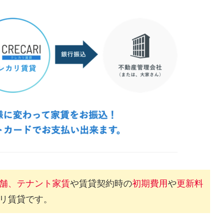
舗、テナント家賃
や賃貸契約時の
初期費用
や
更新料
リ賃貸です。