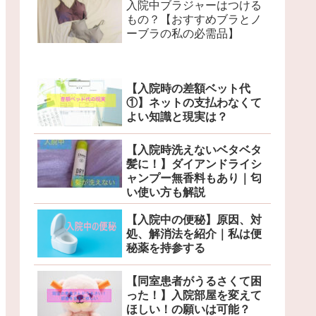
入院中ブラジャーはつける
もの？【おすすめブラとノ
ーブラの私の必需品】
【入院時の差額ベット代
①】ネットの支払わなくて
よい知識と現実は？
【入院時洗えないベタベタ
髪に！】ダイアンドライシ
ャンプー無香料もあり｜匂
い使い方も解説
【入院中の便秘】原因、対
処、解消法を紹介｜私は便
秘薬を持参する
【同室患者がうるさくて困
った！】入院部屋を変えて
ほしい！の願いは可能？