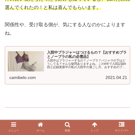
選んでくれたの！と私は喜んでもらいます。
関係性や、受け取る側が、気にする人なのかによります
ね。
入院中ブラジャーはつけるもの？【おすすめブラ
とノーブラの私の必需品】
入院中はブラジャーするの？ノーブラ？パジャマの下はど
うしてる？そんな疑問ありますよね。この6年で入院記録8
回と記録更新中の私の入院中の過ごし方、おすすめのブラ
ジャーやノーブラでの過ごし方、入院中のブラジャー問題
はこれで解決。
camibelo.com
2021.04.21
入院手術
手術
入院
入院準備
入院便利グッズ
メニュー
ホーム
検索
トップ
サイドバー